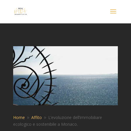
Home
Affito
L’evoluzione dell’immobiliare
9
9
ecologico e sostenibile a Monaco.